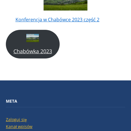
Konferencja w Chabówce 2023 część 2
Chabówka 2023
META
Zaloguj się
Kanał wpisów