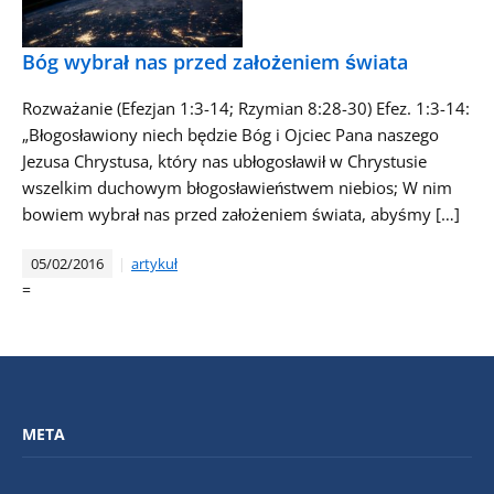
Bóg wybrał nas przed założeniem świata
Rozważanie (Efezjan 1:3-14; Rzymian 8:28-30) Efez. 1:3-14:
„Błogosławiony niech będzie Bóg i Ojciec Pana naszego
Jezusa Chrystusa, który nas ubłogosławił w Chrystusie
wszelkim duchowym błogosławieństwem niebios; W nim
bowiem wybrał nas przed założeniem świata, abyśmy […]
05/02/2016
artykuł
=
META